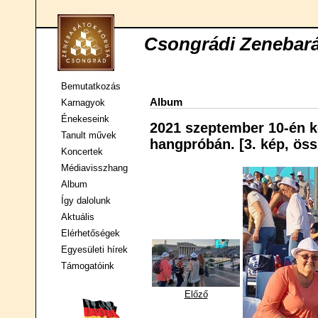
Csongrádi Zenebar
Bemutatkozás
Album
Karnagyok
Énekeseink
2021 szeptember 10-én k
Tanult művek
hangpróbán. [3. kép, öss
Koncertek
Médiavisszhang
Album
Így dalolunk
Aktuális
Elérhetőségek
Egyesületi hírek
Támogatóink
Előző